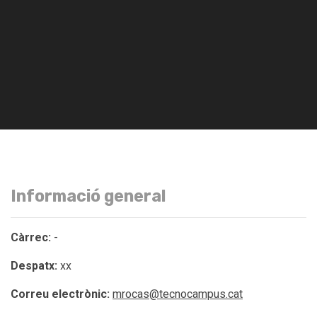
Informació general
Càrrec:
-
Despatx:
xx
Correu electrònic:
mrocas@tecnocampus.cat