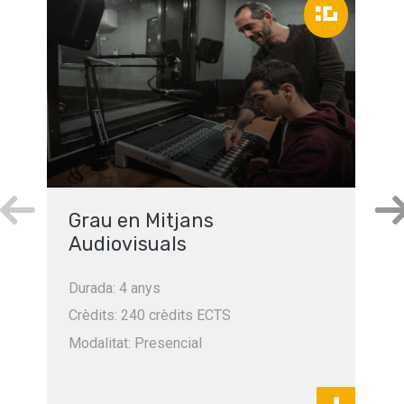
Grau en Mitjans
Audiovisuals
Durada: 4 anys
Crèdits: 240 crèdits ECTS
Modalitat: Presencial