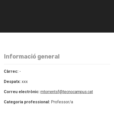
Informació general
Càrrec:
-
Despatx:
xxx
Correu electrònic:
mtorrentsf@tecnocampus.cat
Categoria professional:
Professor/a