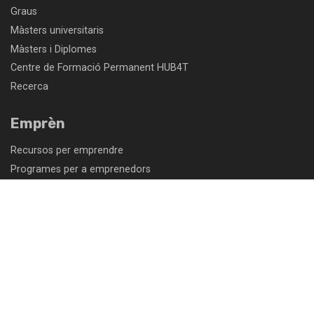
Graus
Màsters universitaris
Màsters i Diplomes
Centre de Formació Permanent HUB4T
Recerca
Emprèn
Recursos per emprendre
Programes per a emprenedors
Parc empresarial: troba un espai per a la teva empresa
Programes d'acceleració empresarial
Programes d'internacionalització d'empreses
Centre de congressos TecnoCampus
Comunitat
Intranet PDI/PAS