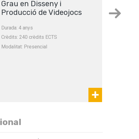
Grau en Disseny i
Doble
Producció de Videojocs
de Ge
d'Inf
Durada: 4 anys
Disse
Video
Crèdits: 240 crèdits ECTS
Modalitat: Presencial
Durada: 
Crèdits: 
Modalitat
ional