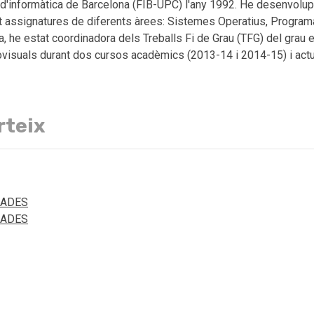
at d'informàtica de Barcelona (FIB-UPC) l'any 1992. He desenvolu
t assignatures de diferents àrees: Sistemes Operatius, Program
, he estat coordinadora dels Treballs Fi de Grau (TFG) del grau 
diovisuals durant dos cursos acadèmics (2013-14 i 2014-15) i act
rteix
DADES
DADES