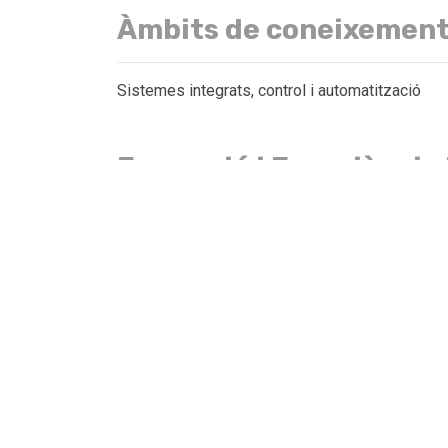
Àmbits de coneixemen
Sistemes integrats, control i automatització
Formació i Experiència
Formació Acadèmica
Titulació
LLICENCIATURA EN INFORMÀTICA