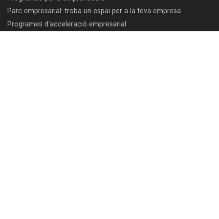
Parc empresarial: troba un espai per a la teva empresa
Programes d'acceleració empresarial
Programes d'internacionalització d'empreses
Centre de congressos TecnoCampus
Comunitat
Intranet PDI/PAS
Intranet empreses
Correu electrònic PDI/PAS
Eduroam
Club d'avantatges
Botiga TecnoCampus
Bústia de suggeriments, agraïments i queixes
Canal de denúncies
In Memoriam