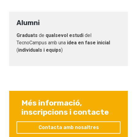
Alumni
Graduats
de
qualsevol
estudi
del
TecnoCampus amb una
idea en fase inicial
(
individuals i equips
)
Més informació,
inscripcions i contacte
Contacta amb nosaltres