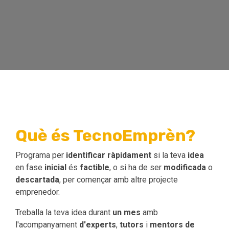
Què és TecnoEmprèn?
Programa per
identificar
ràpidament
si la teva
idea
en fase
inicial
és
factible
, o si ha de ser
modificada
o
descartada
, per començar amb altre projecte
emprenedor.
Treballa la teva idea durant
un
mes
amb
l'acompanyament
d'experts
,
tutors
i
mentors de