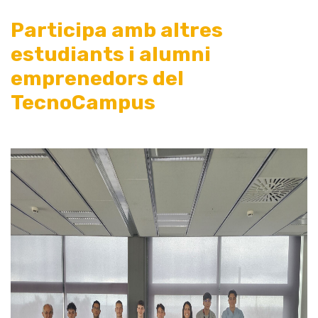
Participa amb altres
estudiants i alumni
emprenedors del
TecnoCampus