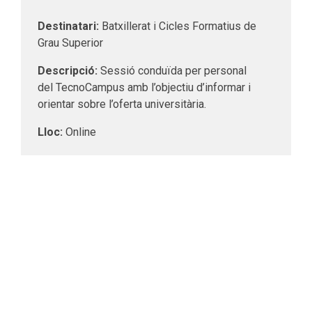
Destinatari:
Batxillerat i Cicles Formatius de
Grau Superior
Descripció:
Sessió conduïda per personal
del TecnoCampus amb l’objectiu d’informar i
orientar sobre l’oferta universitària.
Lloc:
Online
Calendari:
Obert
Format:
Online
Durada:
1 hora