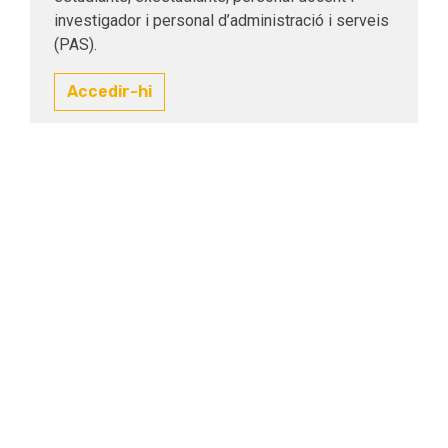
investigador i personal d’administració i serveis
(PAS).
Accedir-hi
Tens algun dubte?
Posa’t en contacte amb nosaltres si tens
qualsevol inquietud o proposta.
Contacta'ns