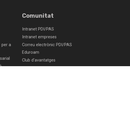
Comunitat
Intranet PDI/PAS
Intranet empreses
 per a
Correu electrònic PDI/PAS
Eduroam
arial
Club d'avantatges
ó
Botiga TecnoCampus
Bústia de suggeriments, agraïments i
ampus
queixes
Canal de denúncies
In Memoriam