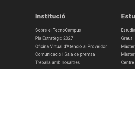
Institució
Estu
Sobre el TecnoCampus
Estudi
Pla Estratègic 2027
Graus
Oficina Virtual d'Atenció al Proveïdor
Màsters
Comunicacio i Sala de premsa
Màster
Treballa amb nosaltres
Centre
Perfil del contractant- Fundació
Recer
TecnoCampus