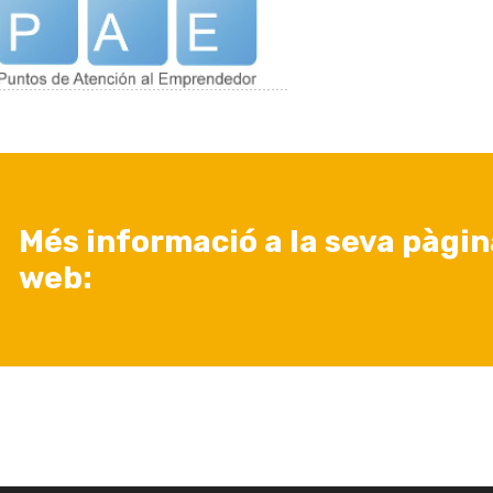
Més informació a la seva pàgin
web: