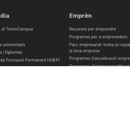
dia
Emprèn
a al TecnoCampus
Recursos per emprendre
Programes per a emprenedors
 universitaris
Parc empresarial: troba un espai
la teva empresa
s i Diplomes
Programes d'acceleració empres
 de Formació Permanent HUB4T
Programes d'internacionalitzaci
ca
d'empreses
Centre de congressos TecnoC