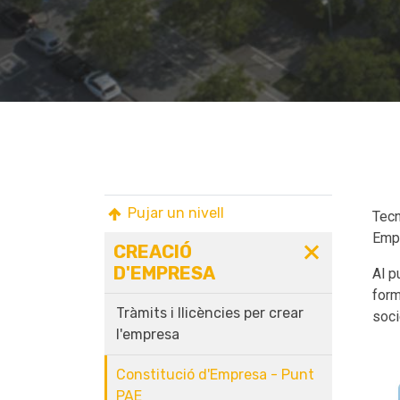
Pujar un nivell
Tecn
Empr
CREACIÓ
D'EMPRESA
Al p
form
Tràmits i llicències per crear
soci
l'empresa
Constitució d'Empresa - Punt
PAE