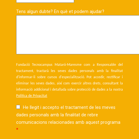
Tens algun dubte? En què et podem ajudar?
Fundació Tecnocampus Mataró-Maresme com a Responsable del
tractament, tractarà les seves dades personals amb la finalitat
d'informar-li sobre cursos d'especialització. Pot accedir, rectificar i
eliminar les seves dades, així com exercir altres drets, consultant la
informació addicional i detallada sobre protecció de dades a la nostra
Política de Privacitat
He llegit i accepto el tractament de les meves
dades personals amb la finalitat de rebre
comunicacions relacionades amb aquest programa