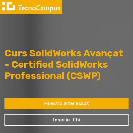
Curs SolidWorks Avançat
- Certified SolidWorks
Professional (CSWP)
Hi estic interessat
Inscriu-t'hi