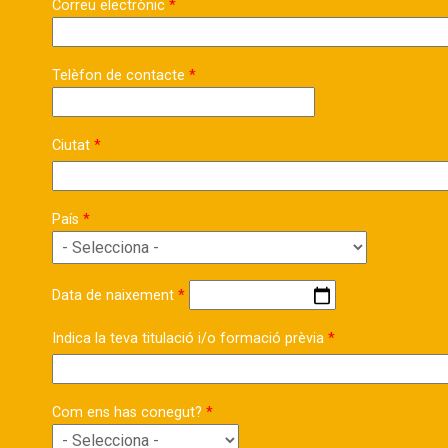
Correu electrònic
Telèfon de contacte
Ciutat
País
Data de naixement
Indica la teva titulació i/o formació prèvia
Com ens has conegut?