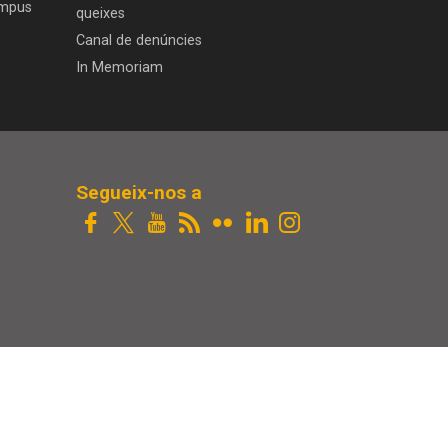
ampus
queixes
Canal de denúncies
In Memoriam
Segueix-nos a
Projecte web
desenvolupat per
ACTIUM Digital