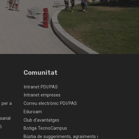
Comunitat
Intranet PDI/PAS
Intranet empreses
 per a
Correu electrònic PDI/PAS
Eduroam
arial
Club d'avantatges
ó
Botiga TecnoCampus
Bústia de suggeriments, agraïments i