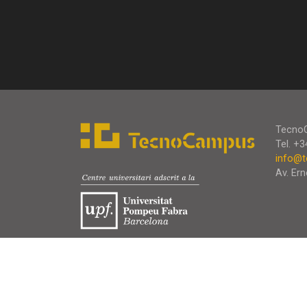
Tecno
Tel. +
info@t
Av. Ern
© 2026 TecnoCampus. Tots els drets reservats.