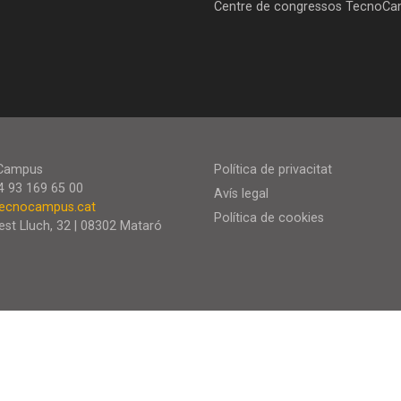
Centre de congressos TecnoC
Campus
Política de privacitat
34 93 169 65 00
Avís legal
ecnocampus.cat
Política de cookies
est Lluch, 32 | 08302 Mataró