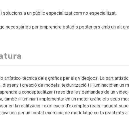
 solucions a un públic especialitzat com no especialitzat.
tge necessàries per emprendre estudis posteriors amb un alt gr
natura
 artístico-tècnica dels gràfics per als videojocs. La part artística
, disseny i creació de models, texturització i il·luminació en un m
 aprendrà a conceptualitzar i resoldre les demandes de un video
a, també il·luminar i implementar en un motor gràfic els seus mod
essor en la realització i explicació d'exemples reals i aquest su
'avaluen per un costat exercicis de modelatge curts realitzats 