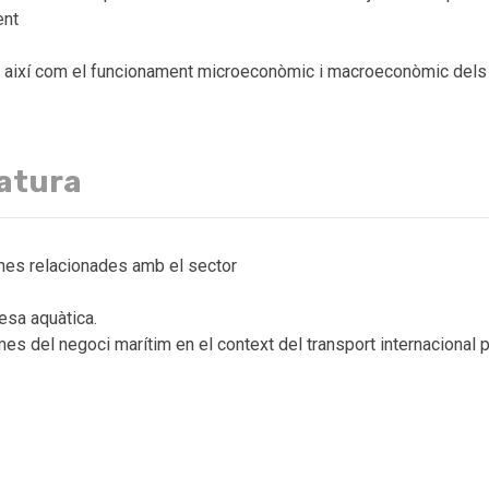
ent
, així com el funcionament microeconòmic i macroeconòmic del
natura
eines relacionades amb el sector
esa aquàtica.
es del negoci marítim en el context del transport internacional p