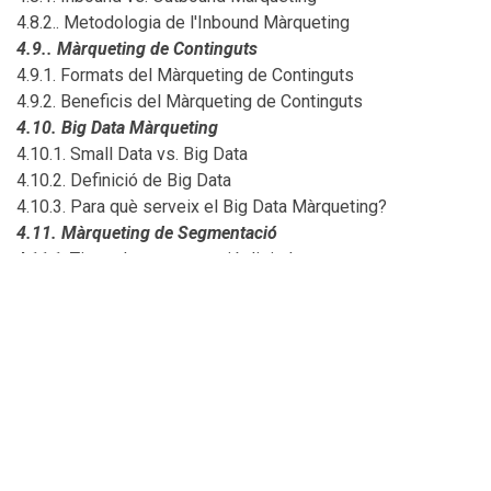
4.8.2.. Metodologia de l'Inbound Màrqueting
4.9.. Màrqueting de Continguts
4.9.1. Formats del Màrqueting de Continguts
4.9.2. Beneficis del Màrqueting de Continguts
4.10. Big Data Màrqueting
4.10.1. Small Data vs. Big Data
4.10.2. Definició de Big Data
4.10.3. Para què serveix el Big Data Màrqueting?
4.11. Màrqueting de Segmentació
4.11.1. Tipus de segmentació digital
4.11.2. Models d'atribució
4.12. AI (Artificial Intelligence)
4.12.1. Avantatges de l'Ai
4.13. Marca personal
Activitats d'aprenentatge