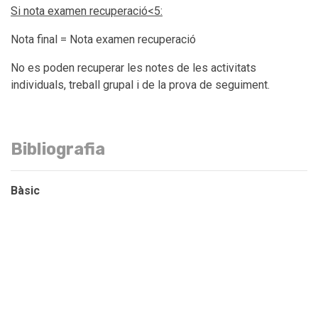
Si nota examen recuperació
<
5:
Nota final = Nota examen recuperació
No es poden recuperar les notes de les activitats
individuals, treball grupal i de la prova de seguiment.
Bibliografia
Bàsic
Krug, Steve. (2014). Don’t make me think revisited: A
common sense approach to web and mobile usability .
Berkeley.
Maciá Domene, Fernando (2015). SEO. Técnicas Avanzadas
(Social Media)
ISBN: 9788441537309