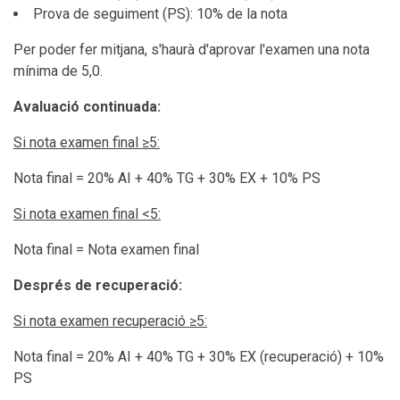
Prova de seguiment (PS): 10% de la nota
Per poder fer mitjana, s'haurà d'aprovar l'examen una nota
mínima de 5,0.
Avaluació continuada:
Si
nota examen final
≥
5
:
Nota final = 20% AI + 40% TG + 30% EX + 10% PS
Si nota examen final <
5:
Nota final = Nota examen final
Després de recuperació:
Si nota examen recuperació
≥
5
:
Nota final = 20% AI + 40% TG + 30% EX (recuperació) + 10%
PS