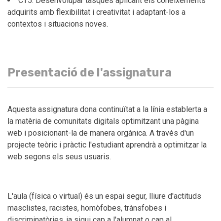
CT5. Desenvolupar tasques aplicant els coneixements
adquirits amb flexibilitat i creativitat i adaptant-los a
contextos i situacions noves.
Presentació de l'assignatura
Aquesta assignatura dona continuïtat a la línia establerta a
la matèria de comunitats digitals optimitzant una pàgina
web i posicionant-la de manera orgànica. A través d'un
projecte teòric i pràctic l'estudiant aprendrà a optimitzar la
web segons els seus usuaris.
L'aula (física o virtual) és un espai segur, lliure d'actituds
masclistes, racistes, homòfobes, trànsfobes i
discriminatòries, ja sigui cap a l'alumnat o cap al