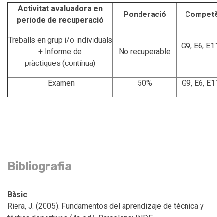
Activitat avaluadora en
Ponderació
Competè
període de recuperació
Treballs en grup i/o individuals
G9, E6, E11
+ Informe de
No recuperable
pràctiques (contínua)
Examen
50%
G9, E6, E1
Bibliografia
Bàsic
Riera, J. (2005). Fundamentos del aprendizaje de técnica y