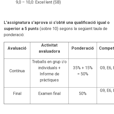
9,0 – 10,0: Excel·lent (SB)
L'assignatura s'aprova si s’obté una qualificació igual o
superior a 5 punts
(sobre 10) segons la següent taula de
ponderació:
Activitat
Avaluació
Ponderació
Compet
avaluadora
Treballs en grup i/o
individuals +
35% + 15%
G9, E6, 
Contínua
Informe de
= 50%
pràctiques
G9, E6, 
Final
Examen final
50%