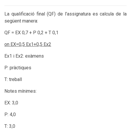
La qualificació final (QF) de l’assignatura es calcula de la
següent manera:
QF = EX 0,7 + P 0,2 + T 0,1
on EX=0,5 Ex1+0,5 Ex2
Ex1 i Ex2: exàmens
P: pràctiques
T: treball
Notes mínimes:
EX: 3,0
P: 4,0
T: 3,0