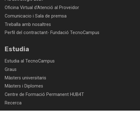
Oficina Virtual d'Atenció al Proveïdor
Comunicacio i Sala de premsa
Treballa amb nosaltres
Perfil del contractant- Fundació TecnoCampus
Estudia
Estudia al TecnoCampus
Graus
Màsters universitaris
Màsters i Diplomes
Centre de Formació Permanent HUB4T
Recerca
Emprèn
Recursos per emprendre
Programes per a emprenedors