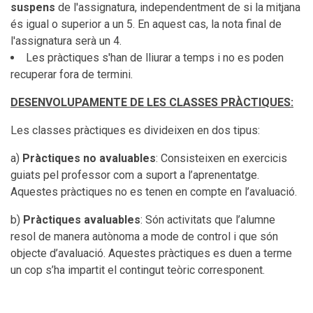
suspens
de l'assignatura, independentment de si la mitjana
és igual o superior a un 5. En aquest cas, la nota final de
l'assignatura serà un 4.
Les pràctiques s'han de lliurar a temps i no es poden
recuperar fora de termini.
DESENVOLUPAMENTE DE LES CLASSES PRÀCTIQUES:
Les classes pràctiques es divideixen en dos tipus:
a)
Pràctiques no avaluables
: Consisteixen en exercicis
guiats pel professor com a suport a l’aprenentatge.
Aquestes pràctiques no es tenen en compte en l’avaluació.
b)
Pràctiques avaluables
: Són activitats que l’alumne
resol de manera autònoma a mode de control i que són
objecte d’avaluació. Aquestes pràctiques es duen a terme
un cop s’ha impartit el contingut teòric corresponent.
L'avaluació serà continuada i contemplarà les propostes i