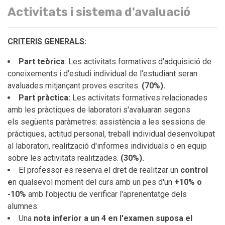
Activitats i sistema d'avaluació
CRITERIS GENERALS:
Part teòrica
: Les activitats formatives d'adquisició de
coneixements i d'estudi individual de l'estudiant seran
avaluades mitjançant proves escrites.
(70%).
Part pràctica:
Les activitats formatives relacionades
amb les pràctiques de laboratori s'avaluaran segons
els següents paràmetres: assistència a les sessions de
pràctiques, actitud personal, treball individual desenvolupat
al laboratori, realització d'informes individuals o en equip
sobre les activitats realitzades.
(30%).
El professor es reserva el dret de realitzar un
control
e
n qualsevol moment del curs amb un pes d'un
+10% o
-10%
amb l'objectiu de verificar l'aprenentatge dels
alumnes.
Una
nota inferior a un 4 en l'examen suposa el