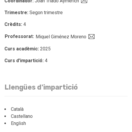
Coordinador:
Joan Triadó Aymerich
Trimestre:
Segon trimestre
Crèdits:
4
Professorat:
Miquel Giménez Moreno
Curs acadèmic:
2025
Curs d'impartició:
4
Llengües d'impartició
Català
Castellano
English