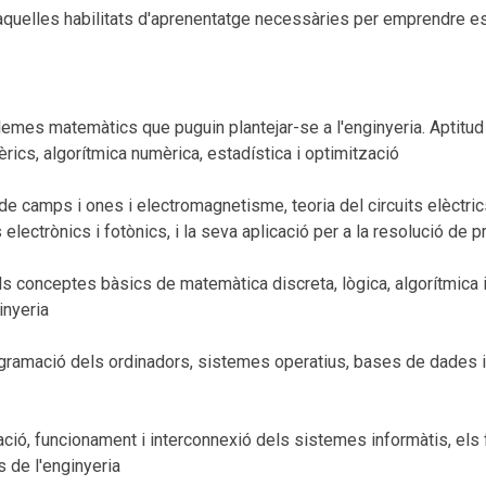
quelles habilitats d'aprenentatge necessàries per emprendre es
lemes matemàtics que puguin plantejar-se a l'enginyeria. Aptitud
mèrics, algorítmica numèrica, estadística i optimització
amps i ones i electromagnetisme, teoria del circuits elèctrics, c
electrònics i fotònics, i la seva aplicació per a la resolució de 
 conceptes bàsics de matemàtica discreta, lògica, algorítmica i 
inyeria
ramació dels ordinadors, sistemes operatius, bases de dades i
ció, funcionament i interconnexió dels sistemes informàtis, els
s de l'enginyeria