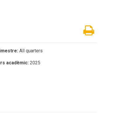
imestre:
All quarters
rs acadèmic:
2025