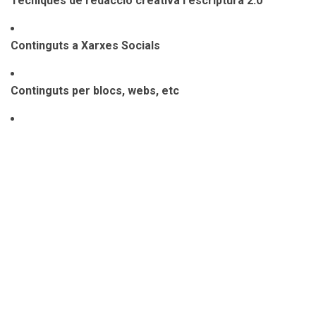
Tècniques de redacció creativa i escriptura 2.0
Continguts a Xarxes Socials
Continguts per blocs, webs, etc
Curació de continguts.
Continguts i la IA
Tema 4. El context comunicatiu del màrqueting.
Màrqueting a la societat connectada.