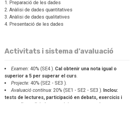
Preparació de les dades
Anàlisi de dades quantitatives
Anàlisi de dades qualitatives
Presentació de les dades
Activitats i sistema d'avaluació
Examen:
40% (SE4 ).
Cal obtenir una nota igual o
superior a 5 per superar el curs
.
Projecte:
40% (SE2 - SE3 ).
Avaluació contínua:
20% (SE1 - SE2 - SE3 ).
Inclou:
tests de lectures, participació en debats, exercicis i
casos d’estudi, i altres activitats proposades.
Al període de recuperació (dia, hora i aula: TBA)
només es
podrà recuperar la part de la nota de l’examen
. Un/a
alumne/a que no s'hagi presentat a la primera convocatòria,