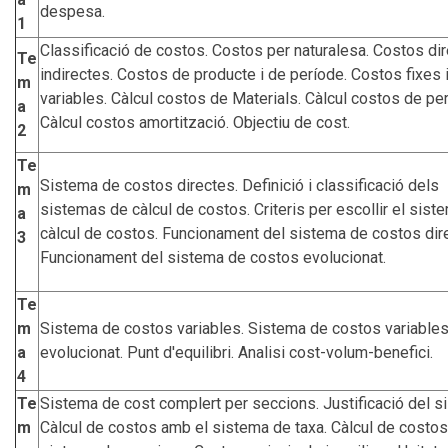
despesa.
1
Classificació de costos. Costos per naturalesa. Costos dir
Te
indirectes. Costos de producte i de període. Costos fixes 
m
variables. Càlcul costos de Materials. Càlcul costos de pe
a
Càlcul costos amortització. Objectiu de cost.
2
Te
Sistema de costos directes. Definició i classificació dels
m
sistemas de càlcul de costos. Criteris per escollir el sist
a
càlcul de costos. Funcionament del sistema de costos dir
3
Funcionament del sistema de costos evolucionat.
Te
m
Sistema de costos variables. Sistema de costos variable
a
evolucionat. Punt d'equilibri. Analisi cost-volum-benefici.
4
Te
Sistema de cost complert per seccions. Justificació del s
m
Càlcul de costos amb el sistema de taxa. Càlcul de costo