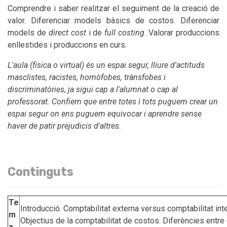
Comprendre i saber realitzar el seguiment de la creació de
valor. Diferenciar models bàsics de costos. Diferenciar
models de
direct cost
i de
full costing
. Valorar produccions
enllestides i produccions en curs.
L'aula (física o virtual) és un espai segur, lliure d'actituds
masclistes, racistes, homòfobes, trànsfobes i
discriminatòries, ja sigui cap a l'alumnat o cap al
professorat. Confiem que entre totes i tots puguem crear un
espai segur on ens puguem equivocar i aprendre sense
haver de patir prejudicis d'altres.
Continguts
Te
Introducció. Comptabilitat externa versus comptabilitat inte
m
Objectius de la comptabilitat de costos. Diferències entre 
a