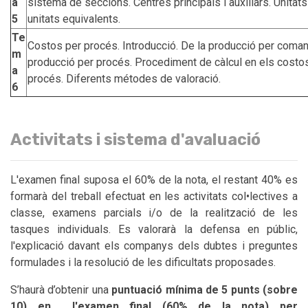
a
sistema de seccions. Centres principals i auxiliars. Unitats 
5
unitats equivalents.
Te
Costos per procés. Introducció. De la producció per coman
m
producció per procés. Procediment de càlcul en els costo
a
procés. Diferents métodes de valoració.
6
Activitats i sistema d'avaluació
L'examen final suposa el 60% de la nota, el restant 40% es
formarà del treball efectuat en les activitats col•lectives a
classe, examens parcials i/o de la realització de les
tasques individuals. Es valorarà la defensa en públic,
l'explicació davant els companys dels dubtes i preguntes
formulades i la resolució de les dificultats proposades.
S’haurà d’obtenir una
puntuació mínima de 5 punts (sobre
10) en l'examen final (60% de la nota) per