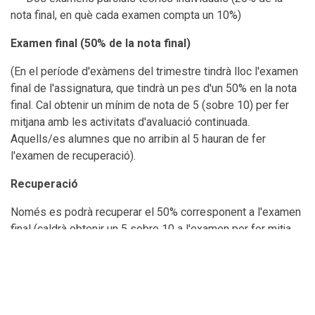
nota final, en què cada examen compta un 10%)
Examen final (50% de la nota final)
(En el període d'exàmens del trimestre tindrà lloc l'examen
final de l'assignatura, que tindrà un pes d'un 50% en la nota
final. Cal obtenir un mínim de nota de 5 (sobre 10) per fer
mitjana amb les activitats d'avaluació continuada.
Aquells/es alumnes que no arribin al 5 hauran de fer
l'examen de recuperació).
Recuperació
Només es podrà recuperar el 50% corresponent a l'examen
final (caldrà obtenir un 5 sobre 10 a l'examen per fer mitja
amb les notes d'avaluació continua). Les activitats
d'avaluació continuada (fetes durant el trimestre) no són
recuperables. Un alumne que no s'hagi presentat a la
primera convocatòria no pot presentar-se a la recuperació.