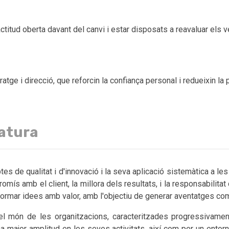
titud oberta davant del canvi i estar disposats a reavaluar els
ge i direcció, que reforcin la confiança personal i redueixin la p
natura
es de qualitat i d'innovació i la seva aplicació sistemàtica a les
omís amb el client, la millora dels resultats, i la responsabilitat 
formar idees amb valor, amb l'objectiu de generar aventatges com
 el món de les organitzacions, caracteritzades progressivame
a major amplitud en les seves activitats, així com per un entorn