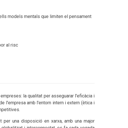
 vells models mentals que limiten el pensament
or al risc
 empreses: la qualitat per asseguarar l'eficàcia i
de l'empresa amb l'entorn intern i extern (ètica i
petitives.
nt per una disposició en xarxa, amb una major
 globalitzat i interconnectat, es fa cada vegada