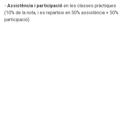
-
Assistència i participació
en les classes pràctiques
(10% de la nota, i es reparteix en 50% assistència + 50%
participació).
- Els
Treballs Finals d'Assignatura (TFA)
es
basa en activitats desenvolupades en grups de màxim de
quatre o cinc components (depenent el grup de classe). Els
TFA (40%) de la nota correspondrà a la suma de tres
entregues (presentació i entrega d’un projecte d’Activitat
Física Adaptada i l’Esport Adaptat / Dirigir
sessions pràctiques / i l'Entrega d'un treball per donar
resposta a la temàtica de l'assignatura).
- L'
avaluació contínua
seran treballs individuals i
grupals de caràcter obligatori (50%) correspondran a tot un
seguit d’activitats (qüestionaris de cada tema, discussió de
fonts bibliogràfiques relacionades, tasques de les
pràctiques, etc...) a entregar a través de la plataforma
Moodle
.