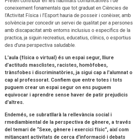
Pretén contribuir en les habilitats comunicatives i de
coneixement fonamentals que tot graduat en Ciències de
l’Activitat Física i l’Esport hauria de posseir i conèixer, amb
solvència per concedir un servei de qualitat per a persones
amb discapacitat amb entorns inclusius o específics de la
practica, ja siguin recreatius, educatius, clínics, o esportius
des d’una perspectiva saludable.
L'aula (física o virtual) és un espai segur, lliure
d'actituds masclistes, racistes, homòfobes,
trànsfobes i discriminatòries, ja sigui cap a l'alumnat o
cap al professorat. Confiem que entre totes i tots
puguem crear un espai segur on ens puguem
equivocar i aprendre sense haver de patir prejudicis
d'altres.
Endemés, se subratllarà la rellevància social i
rmediambiental de la perspectiva de gènere, a través
del temari de “Sexe, gènere i exercici físic”, així com
mitjançant activitats de cerca d'informació i debats