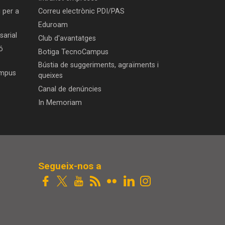
 per a
Correu electrònic PDI/PAS
Eduroam
arial
Club d'avantatges
ó
Botiga TecnoCampus
Bústia de suggeriments, agraïments i
ampus
queixes
Canal de denúncies
In Memoriam
Segueix-nos a