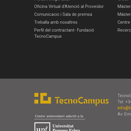
Oficina Virtual d'Atenció al Proveïdor
Màsters
Comunicacio i Sala de premsa
Màster
Treballa amb nosaltres
Centre
Perfil del contractant- Fundació
Recer
TecnoCampus
Tecno
Tel. +
info@t
Av. Ern