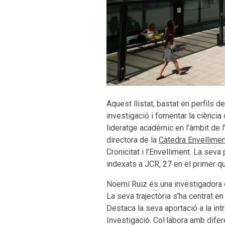
Aquest llistat, bastat en perfils d
investigació i fomentar la ciènci
lideratge acadèmic en l’àmbit de l
directora de la
Càtedra Envelliment
Cronicitat i l’Envelliment. La sev
indexats a JCR, 27 en el primer qu
Noemí Ruiz és una investigadora c
La seva trajectòria s'ha centrat en
Destaca la seva aportació a la int
Investigació. Col·labora amb dife