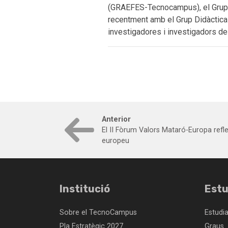
(GRAEFES-Tecnocampus), el Grup A
recentment amb el Grup Didàctica
investigadores i investigadors de 
Anterior
El II Fòrum Valors Mataró-Europa refle
europeu
Institució
Estu
Sobre el TecnoCampus
Estudi
Pla Estratègic 2027
Graus