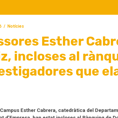
ó
Notícies
ssores Esther Cabre
z, incloses al rànq
estigadores que el
Campus Esther Cabrera, catedràtica del Departame
t d’Empresa, han estat incloses al
Rànquing de Do