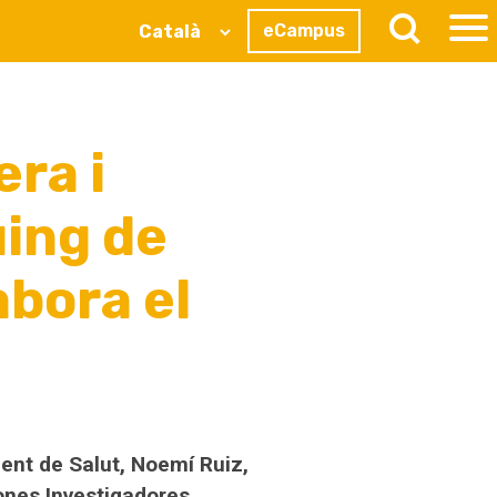
eCampus
ra i
uing de
abora el
nt de Salut, Noemí Ruiz,
nes Investigadores