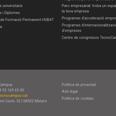
 universitaris
Parc empresarial: troba un espai
la teva empresa
s i Diplomes
Programes d'acceleració empres
 de Formació Permanent HUB4T
Programes d'internacionalitzaci
ca
d'empreses
Centre de congressos TecnoC
Campus
Política de privacitat
34 93 169 65 00
Avís legal
ecnocampus.cat
Política de cookies
est Lluch, 32 | 08302 Mataró