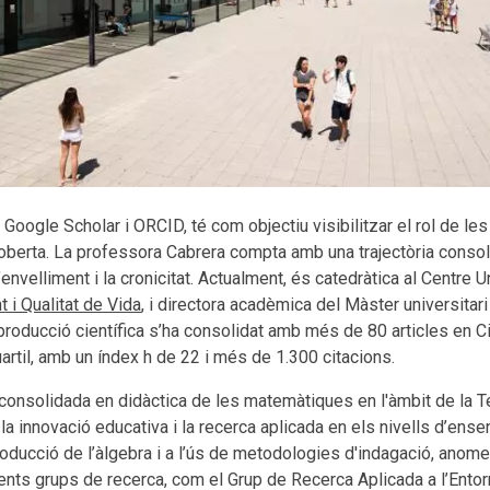
e Google Scholar i ORCID, té com objectiu visibilitzar el rol de le
a oberta. La professora Cabrera compta amb una trajectòria consol
’envelliment i la cronicitat. Actualment, és catedràtica al Centre
 i Qualitat de Vida
, i directora acadèmica del Màster universitari
a producció científica s’ha consolidat amb més de 80 articles en Ci
artil, amb un índex h de 22 i més de 1.300 citacions.
onsolidada en didàctica de les matemàtiques en l'àmbit de la Te
 la innovació educativa i la recerca aplicada en els nivells d’ense
roducció de l’àlgebra i a l’ús de metodologies d'indagació, anome
rents grups de recerca, com el Grup de Recerca Aplicada a l’Entor