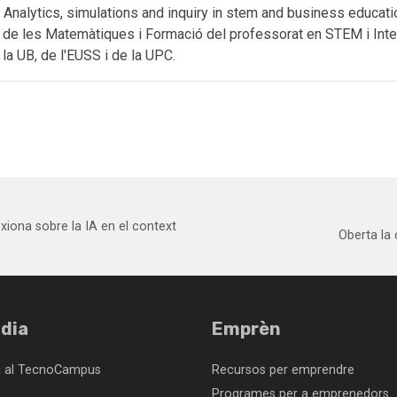
nalytics, simulations and inquiry in stem and business educa
 de les Matemàtiques i Formació del professorat en STEM i Inte
la UB, de l'EUSS i de la UPC.
xiona sobre la IA en el context
Oberta la
dia
Emprèn
a al TecnoCampus
Recursos per emprendre
Programes per a emprenedors