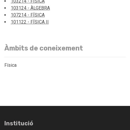
103214 - FÍSICA
103124 - ÀLGEBRA
107214 - FÍSICA
101122 - FÍSICA II
Àmbits de coneixement
Física
Institució