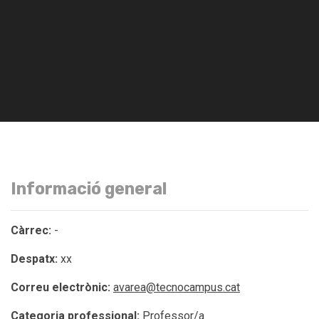
Informació general
Càrrec:
-
Despatx:
xx
Correu electrònic:
avarea@tecnocampus.cat
Categoria professional:
Professor/a