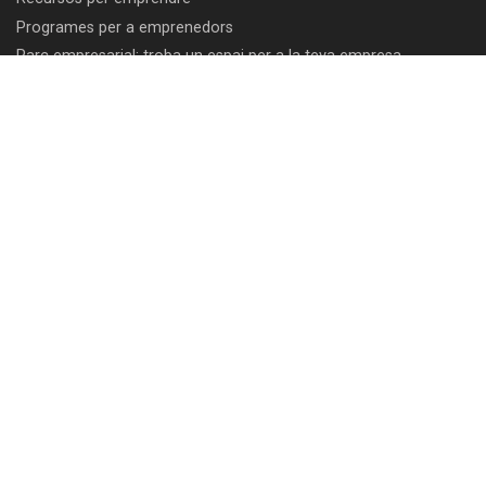
Programes per a emprenedors
Parc empresarial: troba un espai per a la teva empresa
Programes d'acceleració empresarial
Programes d'internacionalització d'empreses
Centre de congressos TecnoCampus
Comunitat
Intranet PDI/PAS
Intranet empreses
Correu electrònic PDI/PAS
Eduroam
Club d'avantatges
Botiga TecnoCampus
Bústia de suggeriments, agraïments i queixes
Canal de denúncies
In Memoriam