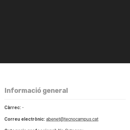
Informació general
Càrrec:
-
Correu electrònic:
abenet@tecnocampus.cat