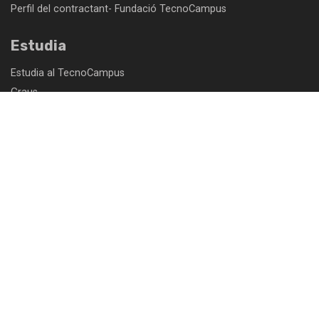
Perfil del contractant- Fundació TecnoCampus
Estudia
Estudia al TecnoCampus
Graus
Màsters universitaris
Màsters i Diplomes
Centre de Formació Permanent HUB4T
Recerca
Emprèn
Recursos per emprendre
Programes per a emprenedors
Parc empresarial: troba un espai per a la teva empresa
Programes d'acceleració empresarial
Programes d'internacionalització d'empreses