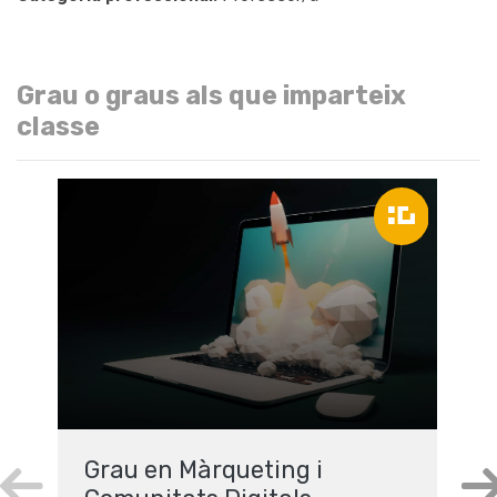
Grau o graus als que imparteix
classe
Grau en Màrqueting i