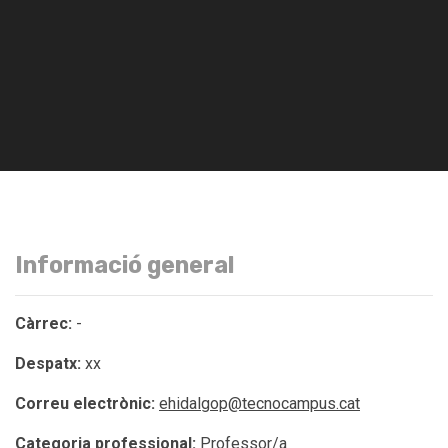
Informació general
Càrrec:
-
Despatx:
xx
Correu electrònic:
ehidalgop@tecnocampus.cat
Categoria professional:
Professor/a