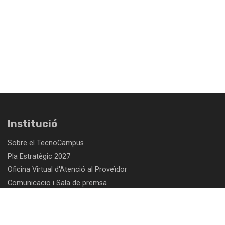
Institució
Sobre el TecnoCampus
Pla Estratègic 2027
Oficina Virtual d'Atenció al Proveïdor
Comunicacio i Sala de premsa
Treballa amb nosaltres
Perfil del contractant- Fundació TecnoCampus