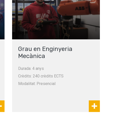
Grau en Enginyeria
Mecànica
Durada: 4 anys
Crèdits: 240 crèdits ECTS
Modalitat: Presencial