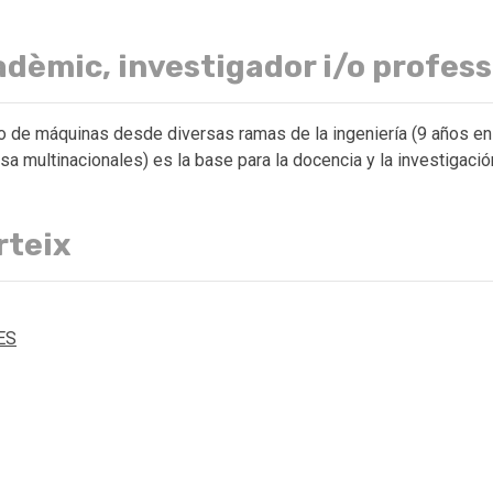
cadèmic, investigador i/o profess
o de máquinas desde diversas ramas de la ingeniería (9 años en 
a multinacionales) es la base para la docencia y la investigación
rteix
ES