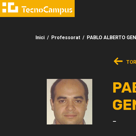
Inici
Professorat
PABLO ALBERTO GE
TOR
PA
GE
-