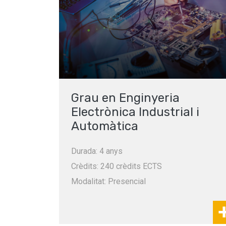
Grau en Enginyeria
Electrònica Industrial i
Automàtica
Durada: 4 anys
Crèdits: 240 crèdits ECTS
Modalitat: Presencial