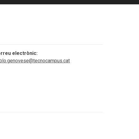
rreu electrònic:
blo.genovese@tecnocampus.cat