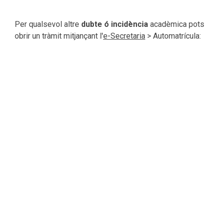
Per qualsevol altre
dubte ó incidència
acadèmica pots
obrir un tràmit mitjançant l'
e-Secretaria
> Automatrícula:
Incidències acadèmiques.
Institució
Sobre el TecnoCampus
Pla Estratègic 2027