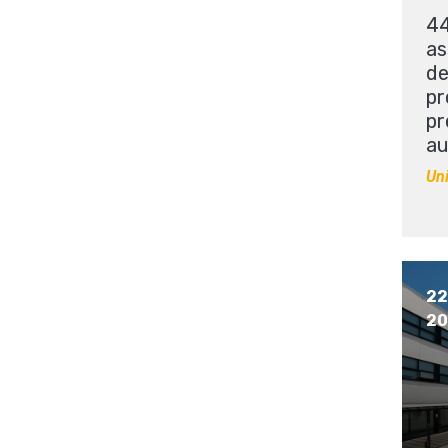
44
as
de
pr
pr
au
Uni
22 
20