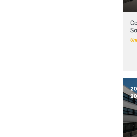
Co
So
Uni
20 
20