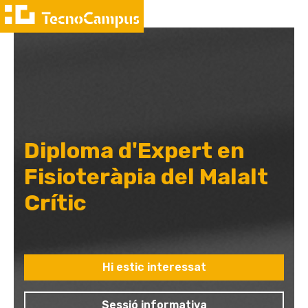
Diploma d'Expert en
Fisioteràpia del Malalt
Crític
Hi estic interessat
Sessió informativa