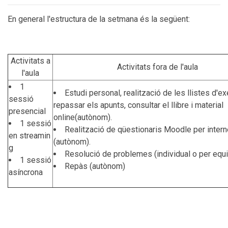
En general l'estructura de la setmana és la següent:
Activitats a
Activitats fora de l'aula
l'aula
1
Estudi personal, realització de les llistes d'ex
sessió
repassar els apunts, consultar el llibre i material
presencial
online(autònom).
1 sessió
Realització de qüestionaris Moodle per intern
en streamin
(autònom).
g
Resolució de problemes (individual o per equ
1 sessió
Repàs (autònom)
asíncrona