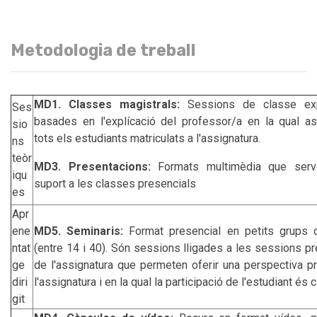
Metodologia de treball
MD1. Classes magistrals:
Sessions de classe exp
Ses
basades en l'explícació del professor/a en la qual as
sio
tots els estudiants matriculats a l'assignatura.
ns
teòr
MD3. Presentacions:
Formats multimèdia que serv
iqu
suport a les classes presencials
es
Apr
ene
MD5. Seminaris:
Format presencial en petits grups d
ntat
(entre 14 i 40). Són sessions lligades a les sessions p
ge
de l'assignatura que permeten oferir una perspectiva pr
diri
l'assignatura i en la qual la participació de l'estudiant és c
git