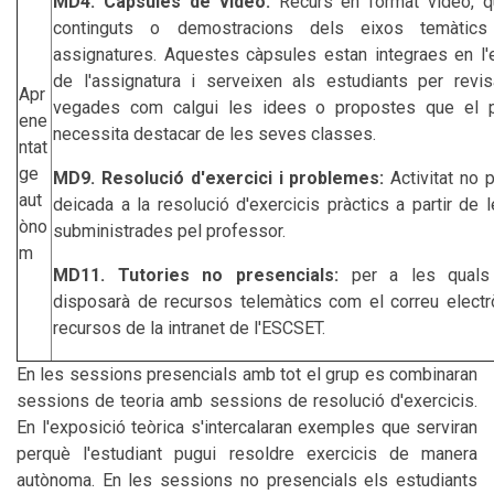
MD4. Càpsules de vídeo:
Recurs en format vídeo, q
continguts o demostracions dels eixos temàtic
assignatures. Aquestes càpsules estan integraes en l'e
de l'assignatura i serveixen als estudiants per revis
Apr
vegades com calgui les idees o propostes que el p
ene
necessita destacar de les seves classes.
ntat
ge
MD9. Resolució d'exercici i problemes:
Activitat no 
aut
deicada a la resolució d'exercicis pràctics a partir de
òno
subministrades pel professor.
m
MD11. Tutories no presencials:
per a les quals 
disposarà de recursos telemàtics com el correu electrò
recursos de la intranet de l'ESCSET.
En les sessions presencials amb tot el grup es combinaran
sessions de teoria amb sessions de resolució d'exercicis.
En l'exposició teòrica s'intercalaran exemples que serviran
perquè l'estudiant pugui resoldre exercicis de manera
autònoma. En les sessions no presencials els estudiants