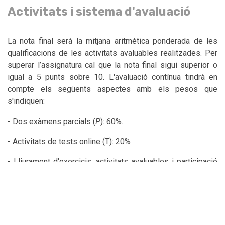
Activitats i sistema d'avaluació
La nota final serà la mitjana aritmètica ponderada de les
qualificacions de les activitats avaluables realitzades. Per
superar l’assignatura cal que la nota final sigui superior o
igual a 5 punts sobre 10. L'avaluació contínua tindrà en
compte els següents aspectes amb els pesos que
s'indiquen:
- Dos exàmens parcials (
P
): 60%.
- Activitats de tests online (T): 20%
- Lliurament d'exercicis, activitats avaluables i participació
(
A
): 20%
La nota final s’obté d’aplicar la fórmula: