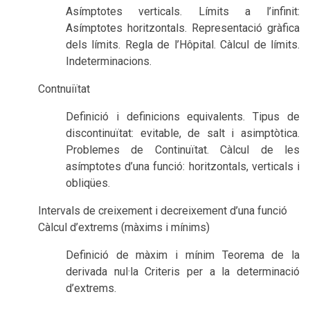
Asímptotes verticals. Límits a l’infinit:
Asímptotes horitzontals. Representació gràfica
dels límits. Regla de l’Hôpital. Càlcul de límits.
Indeterminacions.
Contnuiïtat
Definició i definicions equivalents. Tipus de
discontinuïtat: evitable, de salt i asimptòtica.
Problemes de Continuïtat. Càlcul de les
asímptotes d’una funció: horitzontals, verticals i
obliqües.
Intervals de creixement i decreixement d’una funció
Càlcul d’extrems (màxims i mínims)
Definició de màxim i mínim Teorema de la
derivada nul·la Criteris per a la determinació
d’extrems.