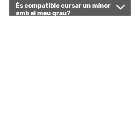
És compatible cursar un mínor
amb el meu grau?
Com i quan puc fer la
matrícula d’un mínor?
Puc abandonar el mínor un cop
iniciat?
Quin certificat obtindré en
finalitzar un mínor?
Tens algun dubte sobre el