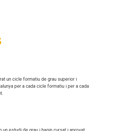
S
t un cicle formatiu de grau superior i
alunya per a cada cicle formatiu i per a cada
nt.
un estudi de grau i hagin cursat i aprovat