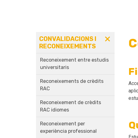
CONVALIDACIONS I
C
RECONEIXEMENTS
Reconeixement entre estudis
universitaris
Fi
Reconeixements de crèdits
Acce
RAC
apli
estu
Reconeixement de crèdits
RAC idiomes
Qu
Reconeixement per
experiència professional
Estu