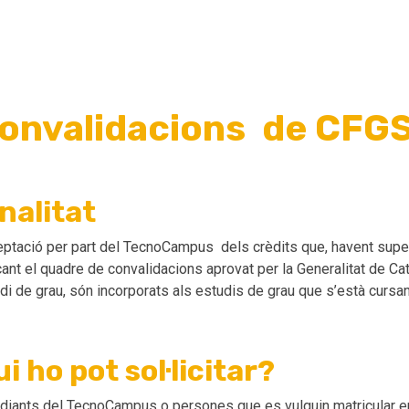
onvalidacions de CFG
nalitat
ptació per part del TecnoCampus dels crèdits que, havent supera
cant el quadre de convalidacions aprovat per la Generalitat de Cat
di de grau, són incorporats als estudis de grau que s’està cursa
i ho pot sol·licitar?
diants del TecnoCampus o persones que es vulguin matricular en 