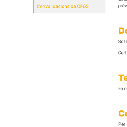
prèv
Convalidacions de CFGS
D
Sol·
Cert
Te
En e
C
Per 