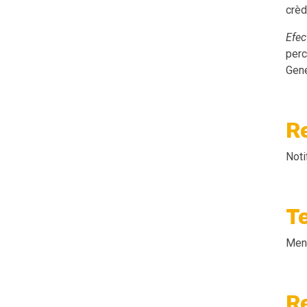
crèd
Efec
perc
Gene
R
Noti
T
Meny
R