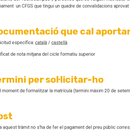
iament un CFGS que tingui un quadre de convalidacions aprovat p
ocumentació que cal aporta
licitud específica:
català
/
castellà
ificat de nota mitjana del cicle formatiu superior
rmini per sol·licitar-ho
l moment de formalitzar la matrícula (termini màxim 20 de sete
ost
a aquest tràmit no s'ha de fer el pagament del preu públic corre