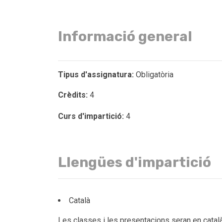
Informació general
Tipus d'assignatura:
Obligatòria
Crèdits:
4
Curs d'impartició:
4
Llengües d'impartició
Català
Les classes i les presentacions seran en català.