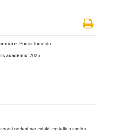
imestre:
Primer trimestre
rs acadèmic:
2025
aborat podent ser català, castellà o anglès.