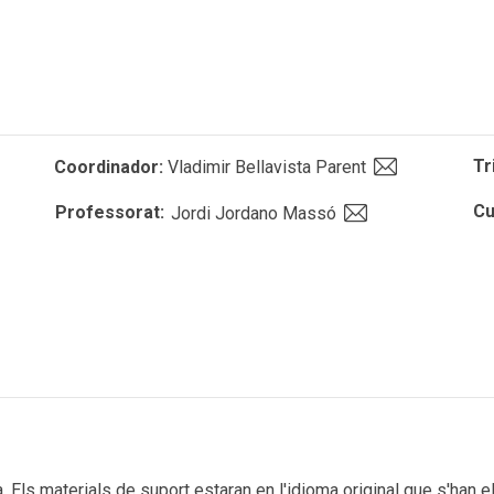
Tr
Coordinador:
Vladimir Bellavista Parent
Cu
Professorat:
Jordi Jordano Massó
 Els materials de suport estaran en l'idioma original que s'han el