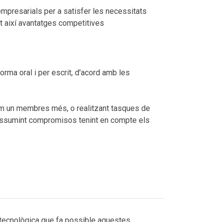
mpresarials per a satisfer les necessitats
nt així avantatges competitives
rma oral i per escrit, d'acord amb les
 com un membres més, o realitzant tasques de
t, assumint compromisos tenint en compte els
e tecnològica que fa possible aquestes