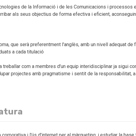
cnologies de la Informació i de les Comunicacions i processos e
rribar als seus objectius de forma efectiva i eficient, aconsegui
oma, que serà preferentment l'anglès, amb un nivell adequat de fo
uats a cada titulació
a treballar com a membres d'un equip interidisciplinar ja sigui
volupar projectes amb pragmatisme i sentit de la responsabilita
natura
orporativa i l'ús d'internet per al màrqueting, i estudiar la bas