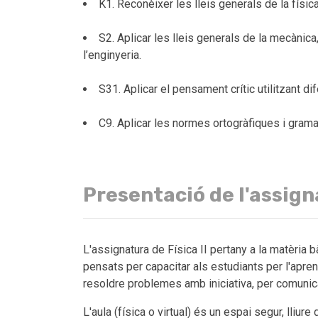
K1. Reconèixer les lleis generals de la físi
S2. Aplicar les lleis generals de la mecànic
l’enginyeria.
S31. Aplicar el pensament crític utilitzant d
C9. Aplicar les normes ortogràfiques i gramat
Presentació de l'assig
L'assignatura de Física II pertany a la matèria 
pensats per capacitar als estudiants per l'apre
resoldre problemes amb iniciativa, per comunica
L'aula (física o virtual) és un espai segur, lliur