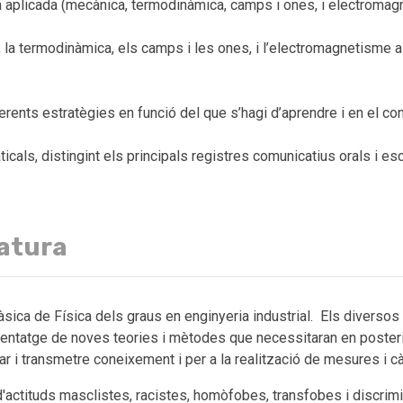
ca aplicada (mecànica, termodinàmica, camps i ones, i electromagn
a, la termodinàmica, els camps i les ones, i l’electromagnetisme
iferents estratègies en funció del que s’hagi d’aprendre i en el co
icals, distingint els principals registres comunicatius orals i es
natura
bàsica de Física dels graus en enginyeria industrial. Els diversos
nentatge de noves teories i mètodes que necessitaran en posteri
r i transmetre coneixement i per a la realització de mesures i cà
e d'actituds masclistes, racistes, homòfobes, transfobes i discrimin