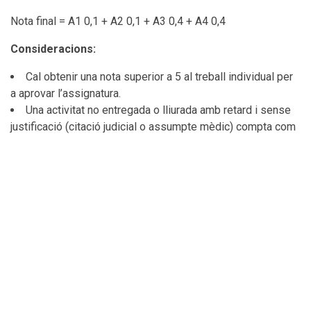
Nota final = A1 0,1 + A2 0,1 + A3 0,4 + A4 0,4
Consideracions:
Cal obtenir una nota superior a 5
al treball individual per
a aprovar l’assignatura.
Una activitat no entregada o lliurada amb retard i sense
justificació (citació judicial o assumpte mèdic) compta com
un 0.
Qualsevol forma de frau acadèmic serà sancionada
d’acord amb la normativa d’avaluació del centre. En cas que
es detectin indicis de frau, inclòs l’ús indegut d’eines
d’intel·ligència artificial generativa, el professorat de
l’assignatura podrà convocar l’estudiant a una entrevista
individual amb l’objectiu de verificar-ne l’autoria.
Recuperació:
En cas de suspendre l'activitat A3 i/o A4, es pot tornar a