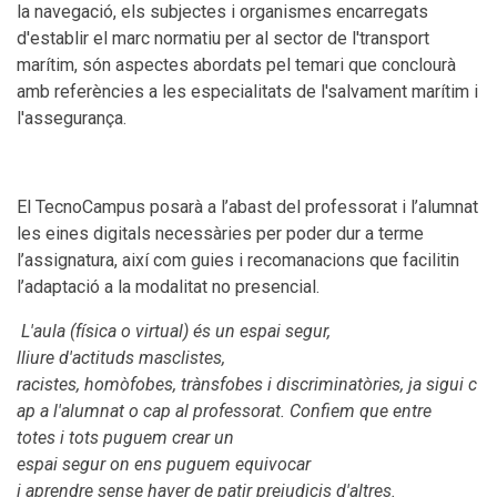
la navegació, els subjectes i organismes encarregats
d'establir el marc normatiu per al sector de l'transport
marítim, són aspectes abordats pel temari que conclourà
amb referències a les especialitats de l'salvament marítim i
l'assegurança.
El TecnoCampus posarà a l’abast del professorat i l’alumnat
les eines digitals necessàries per poder dur a terme
l’assignatura, així com guies i recomanacions que facilitin
l’adaptació a la modalitat no presencial.
L'aula
(física
o virtual)
és un
espai segur,
lliure
d'actituds
masclistes,
racistes,
homòfobes,
trànsfobes
i
discriminatòries,
ja
sigui
c
ap a
l'alumnat
o cap al
professorat. Confiem
que entre
totes
i tots
puguem crear
un
espai
segur
on
ens
puguem
equivocar
i
aprendre
sense
haver de patir
prejudicis
d'altres.