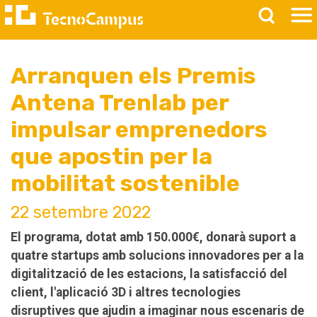
Arranquen els Premis
Antena Trenlab per
impulsar emprenedors
que apostin per la
mobilitat sostenible
22 setembre 2022
El programa,
dotat amb 150.000€
, donarà suport a
quatre startups amb solucions innovadores
per a la
digitalització de les estacions, la satisfacció del
client, l'aplicació 3D i altres tecnologies
disruptives que ajudin a imaginar nous escenaris de