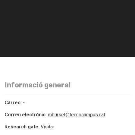
Informació general
Càrrec:
-
Correu electrònic:
mburset@tecnocampus.cat
Research gate:
Visitar