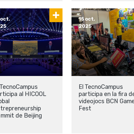
 oct.
15 oct.
25
2025
 TecnoCampus
El TecnoCampus
rticipa al HICOOL
participa en la fira d
obal
videojocs BCN Gam
trepreneurship
Fest
mmit de Beijing