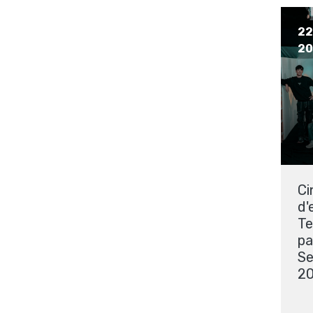
22
20
Ci
d'
T
pa
Se
2