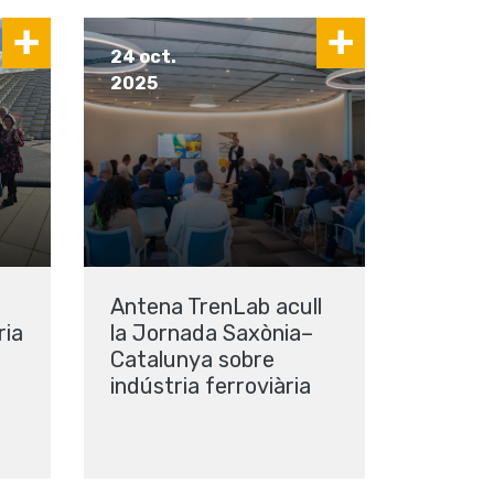
24 oct.
2025
Antena TrenLab acull
ria
la Jornada Saxònia–
Catalunya sobre
indústria ferroviària