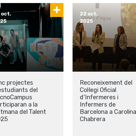
 oct.
22 oct.
25
2025
nc projectes
Reconeixement del
estudiants del
Col·legi Oficial
ecnoCampus
d’Infermeres i
rticiparan a la
Infermers de
tmana del Talent
Barcelona a Carolin
025
Chabrera