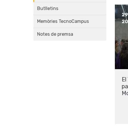
Butlletins
29
Memòries TecnoCampus
20
Notes de premsa
El
pa
Mo