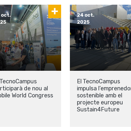
 oct.
24 oct.
25
2025
 TecnoCampus
El TecnoCampus
rticiparà de nou al
impulsa l’emprenedo
bile World Congress
sostenible amb el
projecte europeu
Sustain4Future