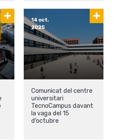
14 oct.
2025
Comunicat del centre
e
universitari
e
TecnoCampus davant
la vaga del 15
d'octubre