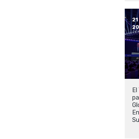
21
20
El
pa
Gl
En
Su