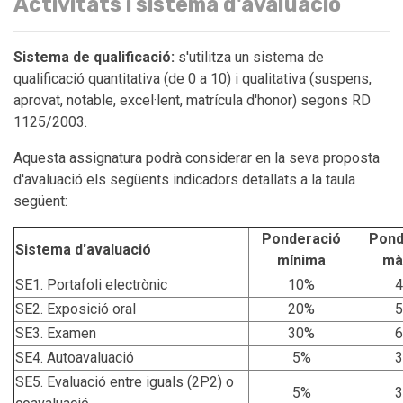
Activitats i sistema d'avaluació
Sistema de qualificació:
s'utilitza un sistema de
qualificació quantitativa (de 0 a 10) i qualitativa (suspens,
aprovat, notable, excel·lent, matrícula d'honor) segons RD
1125/2003.
Aquesta assignatura podrà considerar en la seva proposta
d'avaluació els següents indicadors detallats a la taula
següent:
Ponderació
Pond
Sistema d'avaluació
mínima
mà
SE1. Portafoli electrònic
10%
SE2. Exposició oral
20%
SE3. Examen
30%
SE4. Autoavaluació
5%
SE5. Evaluació entre iguals (2P2) o
5%