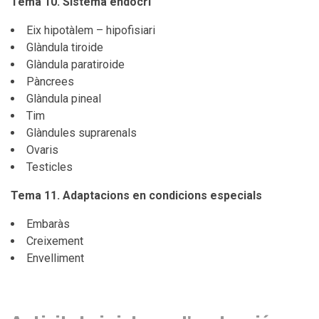
Tema 10. Sistema endocrí
Eix hipotàlem – hipofisiari
Glàndula tiroide
Glàndula paratiroide
Pàncrees
Glàndula pineal
Tim
Glàndules suprarenals
Ovaris
Testicles
Tema 11. Adaptacions en condicions especials
Embaràs
Creixement
Envelliment