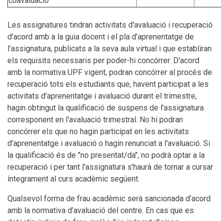
coavaluació
Les assignatures tindran activitats d'avaluació i recuperació
d'acord amb a la guia docent i el pla d’aprenentatge de
l’assignatura, publicats a la seva aula virtual i que establiran
els requisits necessaris per poder-hi concórrer. D'acord
amb la normativa UPF vigent, podran concórrer al procés de
recuperació tots els estudiants que, havent participat a les
activitats d'aprenentatge i avaluació durant el trimestre,
hagin obtingut la qualificació de suspens de l'assignatura
corresponent en l'avaluació trimestral. No hi podran
concórrer els que no hagin participat en les activitats
d'aprenentatge i avaluació o hagin renunciat a l'avaluació. Si
la qualificació és de "no presentat/da", no podrà optar a la
recuperació i per tant l'assignatura s'haurà de tornar a cursar
íntegrament al curs acadèmic següent.
Qualsevol forma de frau acadèmic serà sancionada d’acord
amb la normativa d’avaluació del centre. En cas que es