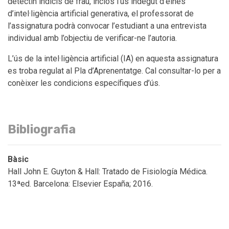
detectin indicis de frau, inclòs l’ús indegut d’eines
d’intel·ligència artificial generativa, el professorat de
l’assignatura podrà convocar l’estudiant a una entrevista
individual amb l’objectiu de verificar-ne l’autoria.
L’ús de la intel·ligència artificial (IA) en aquesta assignatura
es troba regulat al Pla d’Aprenentatge. Cal consultar-lo per a
conèixer les condicions específiques d’ús.
Bibliografia
Bàsic
Hall John E. Guyton & Hall: Tratado de Fisiología Médica.
13ªed. Barcelona: Elsevier España; 2016.
Patton Kevin T, Thibodeau Gary A. Anatomía y Fisiología.
8ªed. Barcelona: Elsevier España; 2013