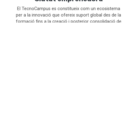
El TecnoCampus es constitueix com un ecosistema
per a la innovació que ofereix suport global des de la
formació fins a la creació i posterior consolidació de
les empreses on s’ofereixen programes pioners en el
foment de l’esperit emprenedor i l’acompanyament
dels futurs empresaris per desenvolupar les seves
idees innovadores de negoci.
La seva missió és Contribuir al creixement econòmic i
social del territori vinculat a Mataró i el Maresme, a
través d'un model integral de generació de
coneixement, formació, empresa i innovació.