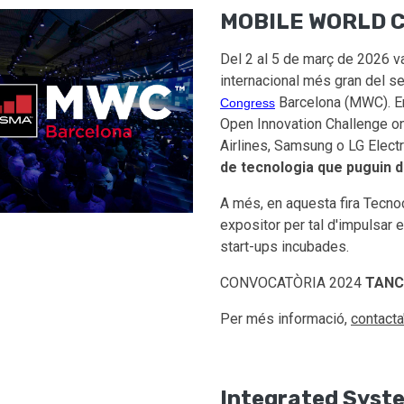
MOBILE WORLD 
Del 2 al 5 de març de 2026 va
internacional més gran del sec
Barcelona (MWC). En
Congress
Open Innovation Challenge o
Airlines, Samsung o LG Electr
de tecnologia que puguin d
A més, en aquesta fira Tecn
expositor per tal d'impulsar
start-ups incubades.
CONVOCATÒRIA 2024
TAN
Per més informació,
contacta
Integrated Syst