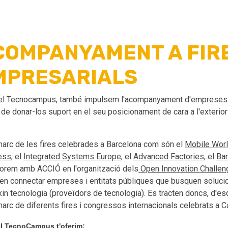
COMPANYAMENT A FIR
MPRESARIALS
l Tecnocampus, també impulsem l'acompanyament d'empreses a f
l de donar-los suport en el seu posicionament de cara a l'exterior
marc de les fires celebrades a Barcelona com són el
Mobile Worl
ess
, el
Integrated Systems Europe
, el
Advanced Factories
, el
Ba
borem amb ACCIÓ en l'organització dels
Open Innovation Challe
en connectar empreses i entitats públiques que busquen soluc
xin tecnologia (proveïdors de tecnologia). Es tracten doncs, d'
marc de diferents fires i congressos internacionals celebrats a C
l TecnoCampus t'oferim: