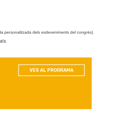
nda personalitzada dels esdeveniments del congrés).
als.
VES AL PROGRAMA