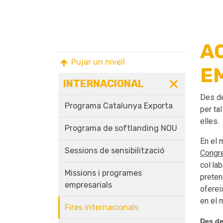
A
Pujar un nivell
E
INTERNACIONAL
Des de
Programa Catalunya Exporta
per ta
elles.
Programa de softlanding NOU
En el 
Sessions de sensibilització
Congr
col·la
Missions i programes
preten
empresarials
oferei
en el 
Fires internacionals
Des de