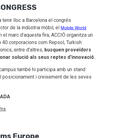
CONGRESS
 tenir lloc a Barcelona el congrés
tor de la indústria mòbil, el
Mobile World
 el marc d’aquesta fira, ACCIÓ organitza un
n 40 corporacions com Repsol, Turkish
onics, entre d’altres,
busquen proveïdors
onar solució als seus reptes d’innovació.
ocampus també hi participa amb un stand
 el posicionament i creixement de les seves
CADA
'ns
ems Europe