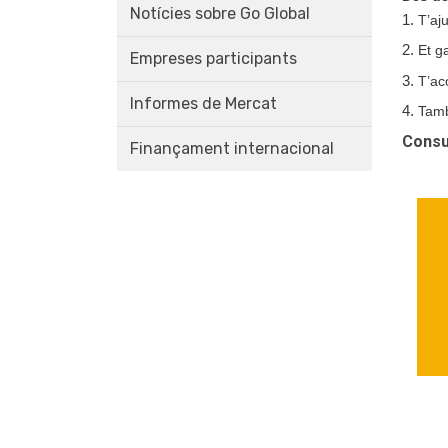
Notícies sobre Go Global
T’aj
Et g
Empreses participants
T’ac
Informes de Mercat
Tamb
Consu
Finançament internacional