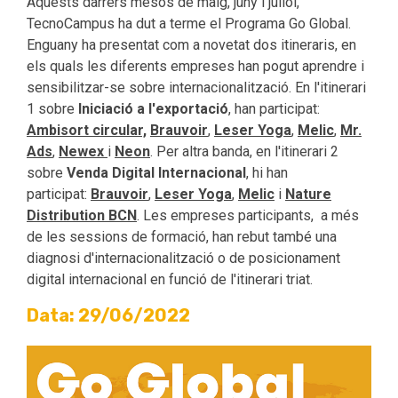
Aquests darrers mesos de maig, juny i juliol,
TecnoCampus ha dut a terme el Programa Go Global.
Enguany ha presentat com a novetat dos itineraris, en
els quals les diferents empreses han pogut aprendre i
sensibilitzar-se sobre internacionalització. En l'itinerari
1 sobre
Iniciació a l'exportació
, han participat:
Ambisort circular,
Brauvoir
,
Leser Yoga
,
Melic
,
Mr.
Ads
,
Newex
i
Neon
. Per altra banda, en l'itinerari 2
sobre
Venda Digital Internacional
, hi han
participat:
Brauvoir
,
Leser Yoga
,
Melic
i
Nature
Distribution BCN
. Les empreses participants, a més
de les sessions de formació, han rebut també una
diagnosi d'internacionalització o de posicionament
digital internacional en funció de l'itinerari triat.
Data: 29/06/2022