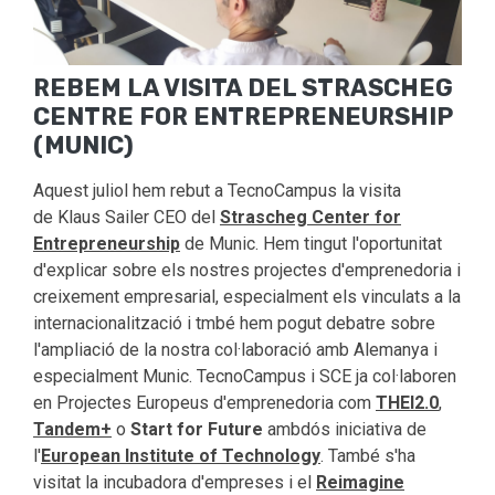
REBEM LA VISITA DEL STRASCHEG
CENTRE FOR ENTREPRENEURSHIP
(MUNIC)
Aquest juliol hem rebut a TecnoCampus la visita
de Klaus Sailer CEO del
Strascheg Center for
Entrepreneurship
de Munic. Hem tingut l'oportunitat
d'explicar sobre els nostres projectes d'emprenedoria i
creixement empresarial, especialment els vinculats a la
internacionalització i tmbé hem pogut debatre sobre
l'ampliació de la nostra col·laboració amb Alemanya i
especialment Munic. TecnoCampus i SCE ja col·laboren
en Projectes Europeus d'emprenedoria com
THEI2.0
,
Tandem+
o
Start for Future
ambdós iniciativa de
l'
European Institute of Technology
. També s'ha
visitat la incubadora d'empreses i el
Reimagine