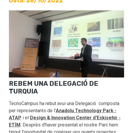
Data: 28/10/2022
REBEM UNA DELEGACIÓ DE
TURQUIA
TecnoCampus ha rebut avui una Delegació composta
per representants de l'
Anadolu Technology Park -
ATAP
i el
Design & Innovation Center d'Eskisehir -
ETİM
. Després d'haver presentat el nostre Parc hem
tingut l'oportunitat de conèixer uns quants projectes